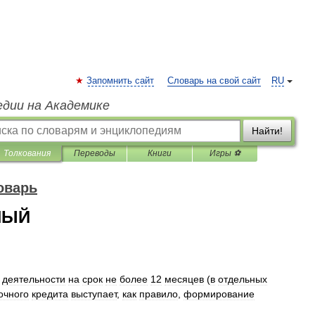
Запомнить сайт
Словарь на свой сайт
RU
едии на Академике
Найти!
Толкования
Переводы
Книги
Игры ⚽
оварь
НЫЙ
деятельности
на
срок
не
более
12
месяцев
(
в
отдельных
очного
кредита
выступает
,
как
правило
,
формирование