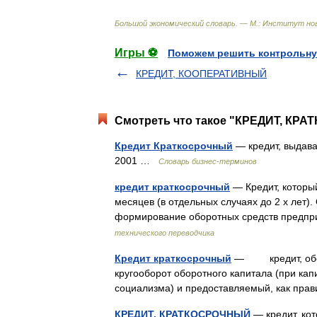
Большой
экономический
словарь
. —
М
.
:
Институт
но
Игры ⚽
Поможем решить контрольну
КРЕДИТ, КООПЕРАТИВНЫЙ
Смотреть что такое "КРЕДИТ, КРА
Кредит Краткосрочный
— кредит, выдава
2001 …
Словарь бизнес-терминов
кредит краткосрочный
— Кредит, который
месяцев (в отдельных случаях до 2 х лет).
формирование оборотных средств пред
технического переводчика
Кредит краткосрочный
— кредит, обслу
кругооборот оборотного капитала (при кап
социализма) и предоставляемый, как п
КРЕДИТ, КРАТКОСРОЧНЫЙ
— кредит, кот