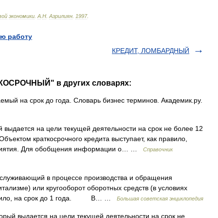
вой
экономики
.
А
.
Н
.
Азрилиян
.
1997
.
ю работу
КРЕДИТ, ЛОМБАРДНЫЙ
ТКОСРОЧНЫЙ" в других словарях:
емый на срок до года. Словарь бизнес терминов. Академик.ру.
 выдается на цели текущей деятельности на срок не более 12
 Объектом краткосрочного кредита выступает, как правило,
приятия. Для обобщения информации о… …
Справочник
живающий в процессе производства и обращения
итализме) или кругооборот оборотных средств (в условиях
равило, на срок до 1 года. В… …
Большая советская энциклопедия
орый выдается на цели текущей деятельности на срок не