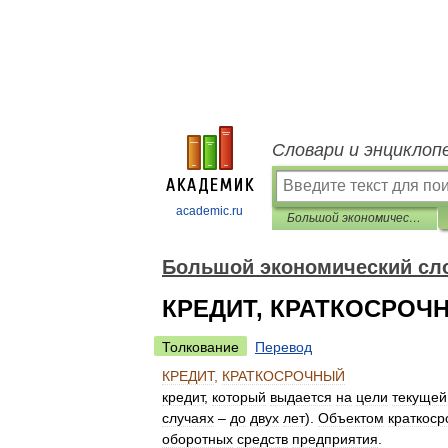
Словари и энциклоп
academic.ru
Большой экономический словарь
Большой экономический сл
КРЕДИТ, КРАТКОСРОЧ
Толкование
Перевод
КРЕДИТ
,
КРАТКОСРОЧНЫЙ
кредит
,
который
выдается
на
цели
текущей
случаях
–
до
двух
лет
).
Объектом
краткоср
оборотных
средств
предприятия
.