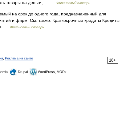
тать товары на деньги,… …
Финансовый словарь
емый на срок до одного года, предназначенный для
ятий и фирм. См. также: Краткосрочные кредиты Кредиты
нам …
Финансовый словарь
ка
,
Реклама на сайте
18+
omla,
Drupal,
WordPress, MODx.