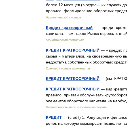
более 12 месяцев (в отдельных случаях до 
правило, формирование оборотных сред
бухгалтерский словарь
Кредит краткосрочный
— кредит сроком 
капитала. см. также Рынок евровалютн
экономической тематике
КРЕДИТ КРАТКОСРОЧНЫЙ
— – кредит, п
сырья и материалов, на своевременную в
недостатка собственных оборотных средст
Краткий словарь экономиста
КРЕДИТ КРАТКОСРОЧНЫЙ
— (см. КРА
КРЕДИТ КРАТКОСРОЧНЫЙ
— вид кредита
правило, призван обслуживать кругооборо
элементов оборотного капитала на необх
Внешнеэкономический толковый словарь
КРЕДИТ
— (credit) 1. Репутация и финанс
денег, на которую коммерсант позволяет 