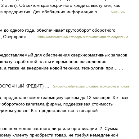
2 х лет). Объектом краткосрочного кредита выступает, как
ств предприятия. Для обобщения информации о… …
Большой
до одного года, обеспечивает кругооборот оборотного
ый, Овердрафт …
Терминологический словарь библиотекаря по социально-
редоставляемый для обеспечения сверхнормативных запасов
ыплату заработной платы и временное восполнение
в, а также на внедрение новой техники, технологии при… …
ТКОСРОЧНЫЙ КРЕДИТ) …
Энциклопедический словарь экономики и права
, предоставляемого заемщику сроком до 12 месяцев. К.к., как
т оборотного капитала фирмы, поддерживая стоимость
одимом уровне. К.к. предоставляется в товарной… …
овое положение частного лица или организации. 2. Сумма
своему клиенту приобрести товар, не требуя немедленной